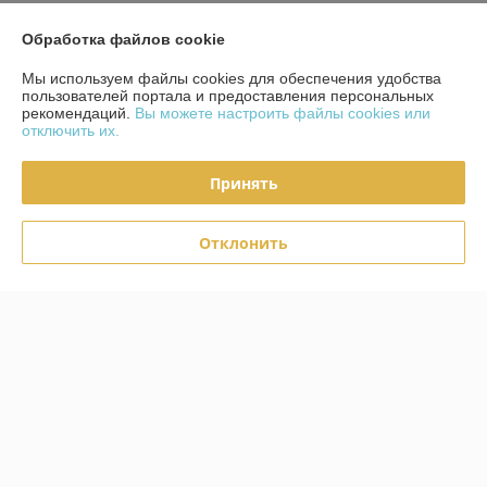
Контакты
Обработка файлов cookie
Доставка и оплата
Мы используем файлы cookies для обеспечения удобства
пользователей портала и предоставления персональных
рекомендаций.
Вы можете настроить файлы cookies или
График работы
отключить их.
Полная версия сайта
Принять
Политика обработки cookies
Отклонить
Сайт создан на платформе Deal.by
Информация для покупателя
Индивидуальный предприниматель:
Ремесленник Астаськов Анатолий
Петрович
220136, г. Минск, ул. Налибокская 12- кв 26