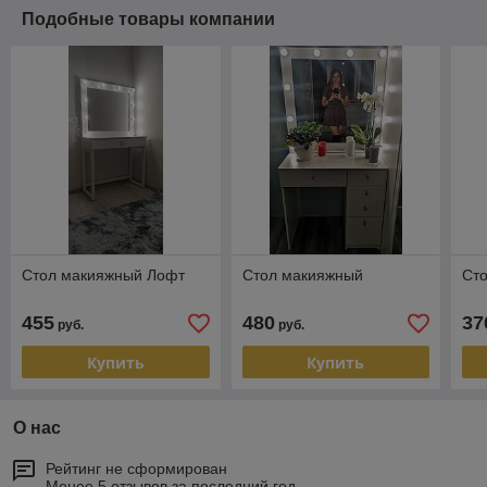
Подобные товары компании
Стол макияжный Лофт
Стол макияжный
Ст
455
480
37
руб.
руб.
Купить
Купить
О нас
Рейтинг не сформирован
Менее 5 отзывов за последний год